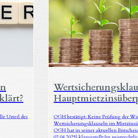
on
Wertsicherungsklau
klärt?
Hauptmietzinsüber
le Urteil des
OGH bestätigt: Keine Prüfung der Wi
Wertsicherungsklauseln im Mietzins
OGH hat in seiner aktuellen Entsche
02.04.2025) klargestellt:Im mietrechtl