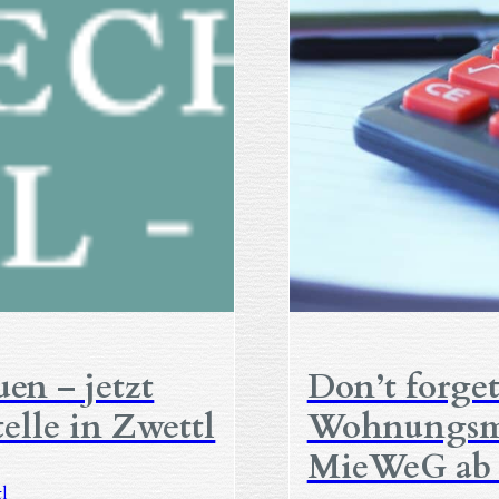
uen – jetzt
Don’t forget
telle in Zwettl
Wohnungsm
MieWeG ab 1
tl