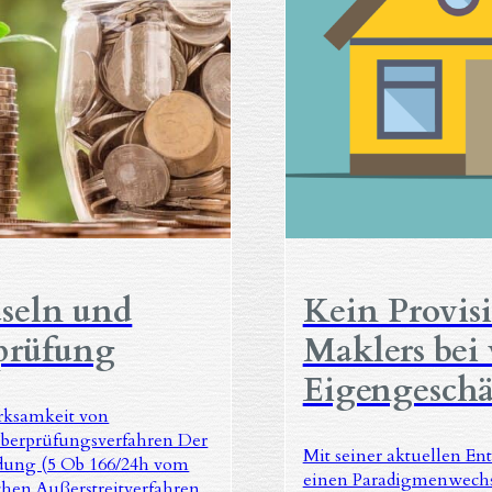
seln und
Kein Provis
prüfung
Maklers bei 
Eigengeschä
rksamkeit von
überprüfungsverfahren Der
Mit seiner aktuellen En
idung (5 Ob 166/24h vom
einen Paradigmenwechse
ichen Außerstreitverfahren