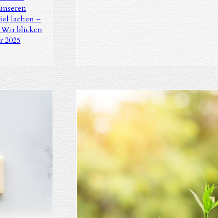
unseren
iel lachen –
 Wir blicken
r 2025