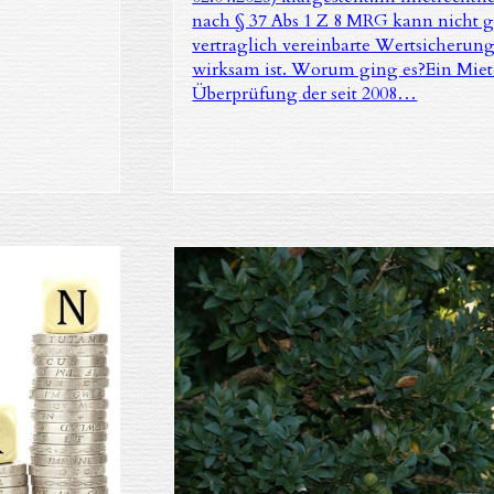
nach § 37 Abs 1 Z 8 MRG kann nicht g
vertraglich vereinbarte Wertsicherungs
wirksam ist. Worum ging es?Ein Miete
Überprüfung der seit 2008…