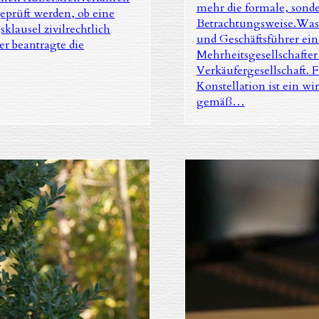
mehr die formale, sonde
eprüft werden, ob eine
Betrachtungsweise.Was w
klausel zivilrechtlich
und Geschäftsführer ei
r beantragte die
Mehrheitsgesellschafter
Verkäufergesellschaft. 
Konstellation ist ein wi
gemäß…