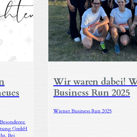
n
Wir waren dabei! W
neues
Business Run 2025
Wiener Business Run 2025
 Besonderes:
altung GmbH
ht. Bei