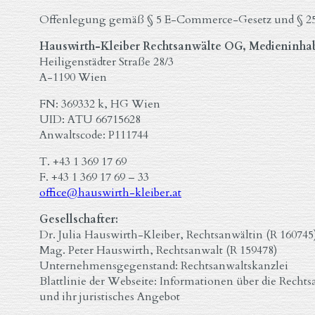
Offenlegung gemäß § 5 E-Commerce-Gesetz und § 25
Hauswirth-Kleiber Rechtsanwälte OG, Medieninha
Heiligenstädter Straße 28/3
A-1190 Wien
FN: 369332 k, HG Wien
UID: ATU 66715628
Anwaltscode: P111744
T. +43 1 369 17 69
F. +43 1 369 17 69 – 33
office@hauswirth-kleiber.at
Gesellschafter:
Dr. Julia Hauswirth-Kleiber, Rechtsanwältin (R 160745
Mag. Peter Hauswirth, Rechtsanwalt (R 159478)
Unternehmensgegenstand: Rechtsanwaltskanzlei
Blattlinie der Webseite: Informationen über die Rech
und ihr juristisches Angebot