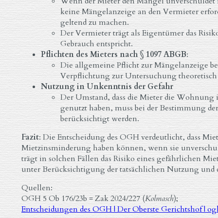
Wenn der Mieter den Mangel unverschuldet n
keine Mängelanzeige an den Vermieter erfo
geltend zu machen.
Der Vermieter trägt als Eigentümer das Risik
Gebrauch entspricht.
Pflichten des Mieters nach § 1097 ABGB
:
Die allgemeine Pflicht zur Mängelanzeige be
Verpflichtung zur Untersuchung theoretisch 
Nutzung in Unkenntnis der Gefahr
Der Umstand, dass die Mieter die Wohnung 
genutzt haben, muss bei der Bestimmung d
berücksichtigt werden.
Fazit
: Die Entscheidung des OGH verdeutlicht, dass Mi
Mietzinsminderung haben können, wenn sie unverschul
trägt in solchen Fällen das Risiko eines gefährlichen M
unter Berücksichtigung der tatsächlichen Nutzung und d
Quellen:
OGH 5 Ob 176/23b = Zak 2024/227 (
Kolmasch
);
Entscheidungen des OGH | Der Oberste Gerichtshof | og